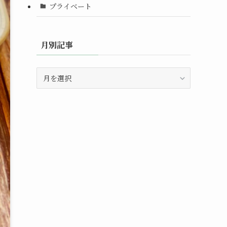
プライベート
月別記事
月
別
記
事