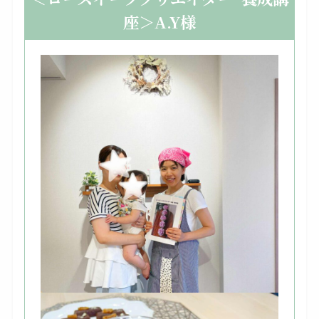
座＞A.Y様